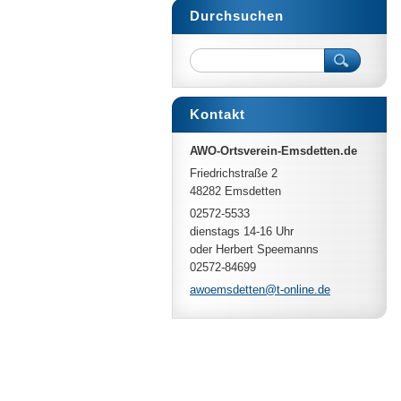
Durchsuchen
Kontakt
AWO-Ortsverein-Emsdetten.de
Friedrichstraße 2
48282 Emsdetten
02572-5533
dienstags 14-16 Uhr
oder Herbert Speemanns
02572-84699
awoemsde
tten@t-o
nline.de