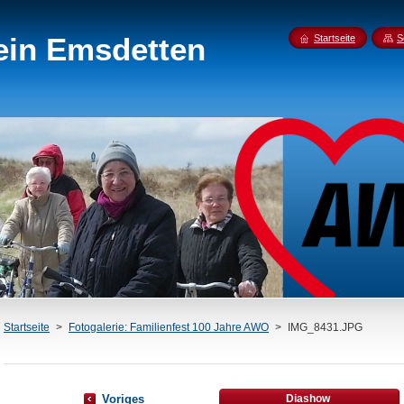
ein Emsdetten
Startseite
S
Startseite
>
Fotogalerie: Familienfest 100 Jahre AWO
>
IMG_8431.JPG
Voriges
Diashow